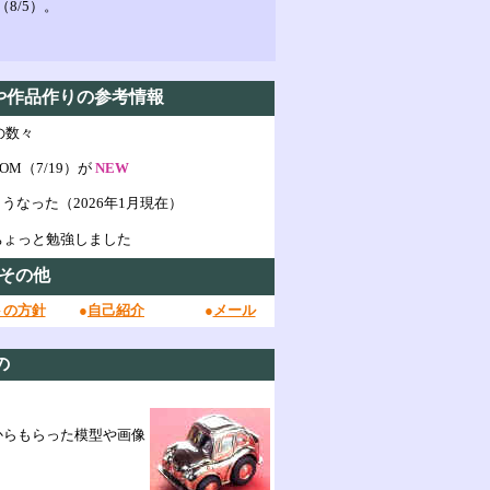
8/5）。
や作品作りの参考情報
の数々
COM（7/19）が
NEW
うなった（2026年1月現在）
ちょっと勉強しました
その他
トの方針
●
自己紹介
●
メール
の
からもらった模型や画像