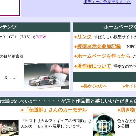
ボディーに色を塗りました
（
ンテンツ
ホームページ
●
リンク
11GT1 （7/15）が
NEW
すばらしい模型サイト
●
模型展示会参加記録
NIP
●
ホームページを作ったら
の目的別索引
こ
●
著作権について
重要なので
しましょ
●
初めての方へ
●
サイ
・・・・・ゲスト作品集と嬉しいいただきも
お世話になっています
●
「伝道師」さんのカーモデル
●
頂き物
「ヒストリカルフィギュアの伝道師」さ
色々な方
んのカーモデルを展示しています。
を公開