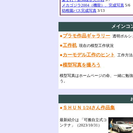
メカゴジラ2004（機龍）、完成写真
5/6
幼稚園バス完成写真
3/13
メインコ
●
プラモ作品ギャラリー
透明ポルシェ9
●
工作机
現在の模型工作状況
●
カーモデル工作のヒント
工作方法
●
模型写真を撮ろう
模型写真はホームページの命、一緒に勉強
う。
●
ＳＨＵＮ 1/24さん作品集
最新紹介は 「可搬自立式コ
ンテナ」（2023/10/31）