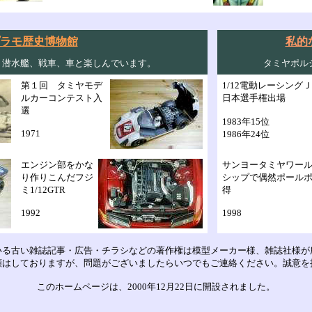
ラモ歴史博物館
私的
、潜水艦、戦車、車と楽しんでいます。
タミヤポル
第１回 タミヤモデ
1/12電動レーシング
ルカーコンテスト入
日本選手権出場
選
1983年15位
1971
1986年24位
エンジン部をかな
サンヨータミヤワー
り作りこんだフジ
シップで偶然ポール
ミ1/12GTR
得
1992
1998
いる古い雑誌記事・広告・チラシなどの著作権は模型メーカー様、雑誌社様が
頼はしておりますが、問題がございましたらいつでもご連絡ください。誠意を
このホームページは、2000年12月22日に開設されました。