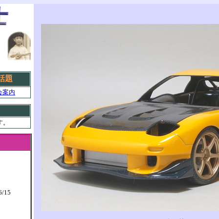
話題
会案内
す。
6/15