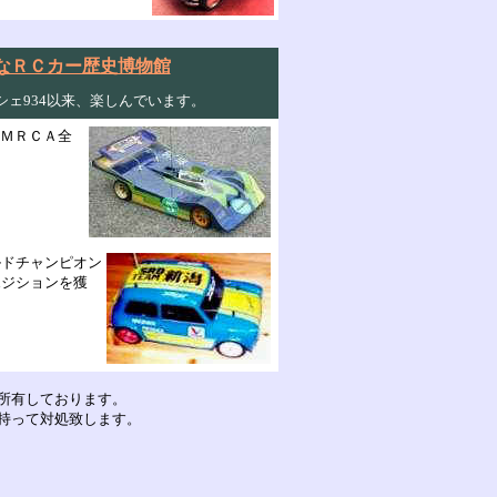
kondou
なＲＣカー歴史博物館
シェ934以来、楽しんでいます。
ＪＭＲＣＡ全
ルドチャンピオン
ポジションを獲
所有しております。
持って対処致します。