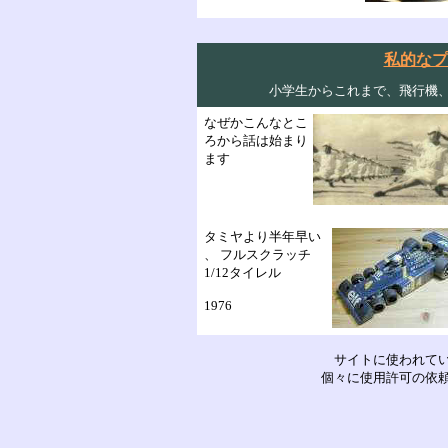
私的なプ
小学生からこれまで、飛行機
なぜかこんなとこ
ろから話は始まり
ます
タミヤより半年早い
、 フルスクラッチ
1/12タイレル
1976
サイトに使われて
個々に使用許可の依