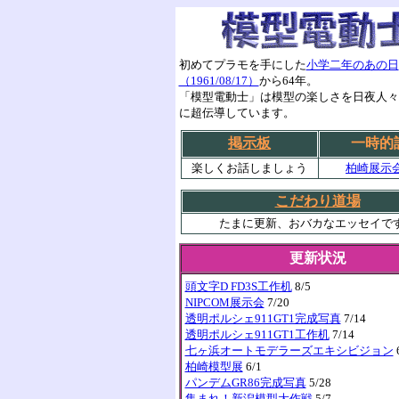
初めてプラモを手にした
小学二年のあの日
（1961/08/17）
から64年。
「模型電動士」は模型の楽しさを日夜人々
に超伝導しています。
掲示板
一時的
楽しくお話しましょう
柏崎展示
こだわり道場
たまに更新、おバカなエッセイで
更新状況
頭文字D FD3S工作机
8/5
NIPCOM展示会
7/20
透明ポルシェ911GT1完成写真
7/14
透明ポルシェ911GT1工作机
7/14
七ヶ浜オートモデラーズエキシビジョン
柏崎模型展
6/1
パンデムGR86完成写真
5/28
集まれ！新潟模型大作戦
5/7