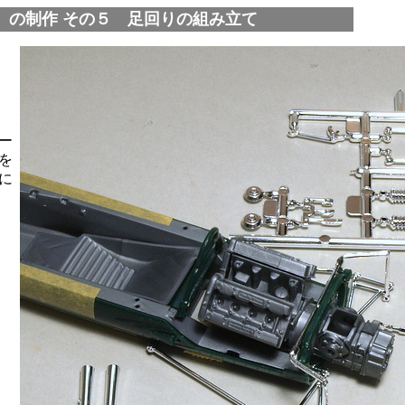
）の制作 その５ 足回りの組み立て
ー
を
に