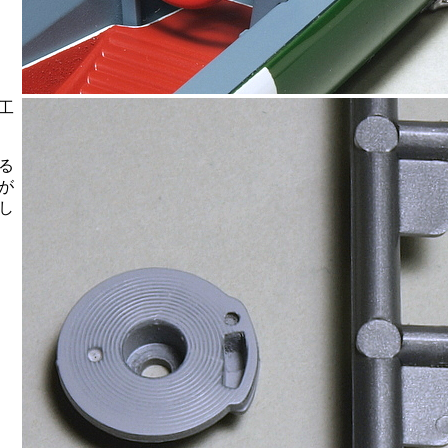
工
る
が
し