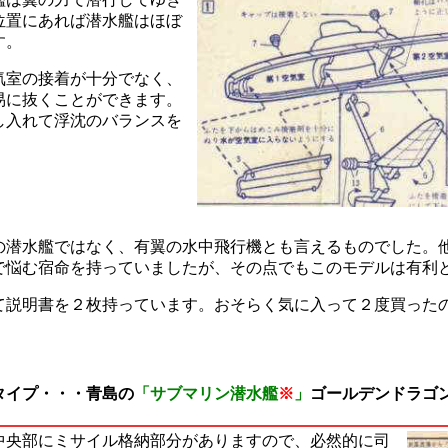
位置にあれば潜水艦はほぼ
す。
気室の接着が十分でなく、
易に抜くことができます。
し入れて浮沈のバランスを
の潜水艦ではなく、有翼の水中飛行機とも言えるものでした。
で悩む宿命を持っていましたが、その点でもこのモデルは有利
て説明書を２枚持っています。おそらく気に入って２度買った
タイプ・・・青島の
「サブマリン潜水艦
※
」
ゴールデンドラゴ
中央部にミサイル格納部分がありますので、必然的に司