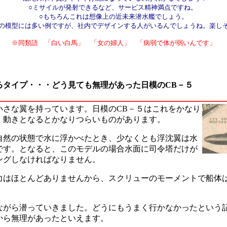
○ミサイルが発射できるなど、サービス精神満点ですね。
○もちろんこれは想像上の近未来潜水艦でしょう。
の模型には多い例ですが、社内でデザインする人がいるんでしょうね。楽し
※同類語 「白い白馬」 「女の婦人」 「病弱で体が弱いんです」
るタイプ・・・どう見ても無理があった日模のCB－５
小さな翼を持っています。日模のCB－５はこれをかなり
、動きとなるとかなりつらいものがあります。
自然の状態で水に浮かべたとき、少なくとも浮沈翼は水
です。となると、このモデルの場合水面に司令塔だけが
ングしなければなりません。
力はほとんどありませんから、スクリューのモーメントで船体
ながら潜っていきました。どうにもうまく行かなかったという
から無理があったといえます。