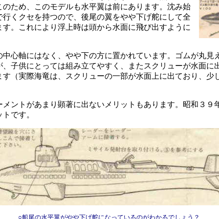
このため、このモデルも水平翼は前にあります。沈み始
で行くクセを持つので、後尾の翼をやや下げ舵にして全
ます。これにより浮上時は頭から水面に飛び出すように
の中心軸にはなく、やや下の方に置かれています。ゴムが丸見
が、子供にとっては組み立てやすく、またスクリューが水面に
ます（実際海竜は、スクリューの一部が水面上に出ており、少
ーメントがあまり顕著に出ないメリットもあります。昭和３９
ットです。
○船尾の水平翼がやや下げ舵になっているのがわかるでしょう？