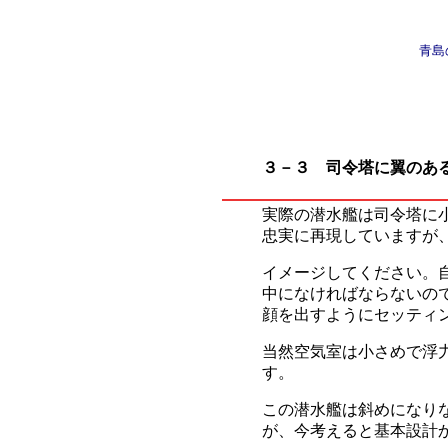
青島
３－３ 司令塔に翼のあ
実際の潜水艦は司令塔に
忠実に再現していますが
イメージしてください。
中になければならないの
顔を出すようにセッティ
当然空気室は小さめで浮
す。
この潜水艦は斜めになり
が、今考えると基本設計