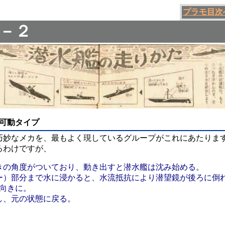
プラモ目次
－２
可動タイプ
巧妙なメカを、最もよく現しているグループがこれにあたりま
るわけですが、
きの角度がついており、動き出すと潜水艦は沈み始める。
ー）部分まで水に浸かると、水流抵抗により潜望鏡が後ろに倒
向きに。
し、元の状態に戻る。