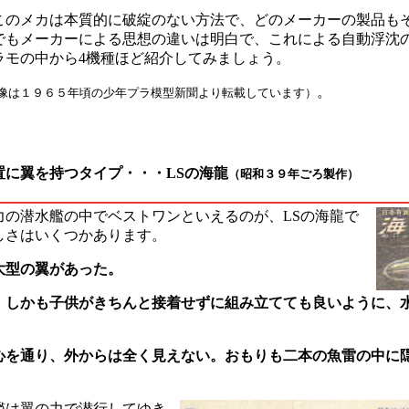
このメカは本質的に破綻のない方法で、どのメーカーの製品も
でもメーカーによる思想の違いは明白で、これによる自動浮沈
ラモの中から4機種ほど紹介してみましょう。
。
像は１９６５年頃の少年プラ模型新聞より転載しています）
置に翼を持つタイプ・・・LSの海龍
（昭和３９年ごろ製作）
力の潜水艦の中でベストワンといえるのが、LSの海龍で
しさはいくつかあります。
大型の翼があった。
、しかも子供がきちんと接着せずに組み立てても良いように、
心を通り、外からは全く見えない。おもりも二本の魚雷の中に
艦は翼の力で潜行してゆき