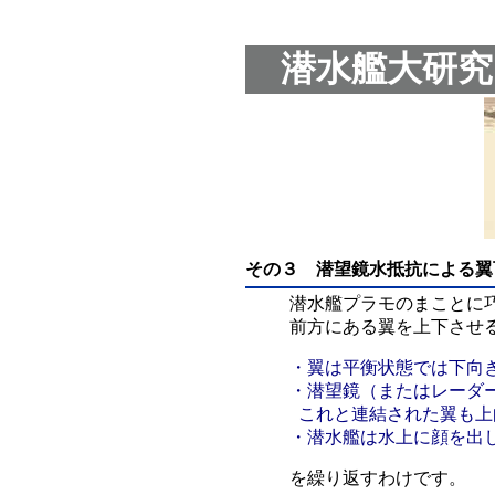
潜水艦大研究
その３ 潜望鏡水抵抗による翼
潜水艦プラモのまことに
前方にある翼を上下させ
・翼は平衡状態では下向
・潜望鏡（またはレーダ
これと連結された翼も上
・潜水艦は水上に顔を出
を繰り返すわけです。