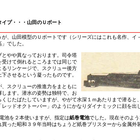
タイプ・・・山田のＵボート
うが、山田模型のＵボートです（シリーズにはこれも名作、イ
高」でした。
プとやや異なっております。司令塔
を受けて倒れるところまでは同じで
よるリンケージで、スクリュー後方
上下させるという凝ったものです。
、スクリューの推進力をまともに
揮します。潜水の姿勢は独特で、お
らくじたばたしていますが、やがて水深１ｍあたりまで潜ると
「レッドオクトーバー」のようにかなりダイナミックに顔を出
Ⅱ電池を２本使いますが、指定は
紙巻電池
でした。現在そのよう
れ買った昭和３９年当時はちょうど紙巻ブリスターから金属外