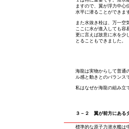
ますので、翼が浮力中心
水平に潜ることができま
また水抜き栓は、万一空
ここに水が進入しても容
更に言えば故意に水を少
とることもできました。
海龍は実物からして普通
ル感と動きとのバランス
私はなぜか海龍の組み立
３－２ 翼が前方にある
標準的な原子力潜水艦は