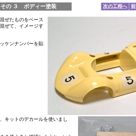
 その ３ ボディー塗装
次の工程へ
前
混ぜたものをベース
混ぜて、イメージす
ッケンナンバーを貼
、キットのデカールを使いまし