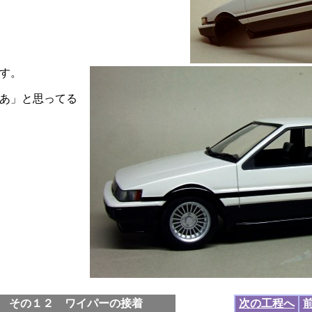
す。
あ」と思ってる
 その１２ ワイパーの接着
次の工程へ