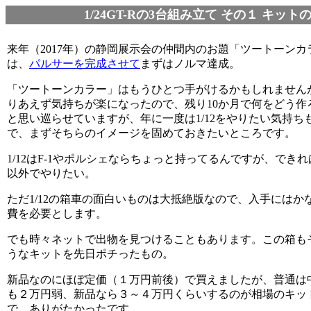
1/24GT-Rの3台組み立て その１ キッ
来年（2017年）の静岡展示会の仲間内のお題「ツートーンカ
は、
パルサーを完成させて
まずはノルマ達成。
「ツートーンカラー」はもうひとつ手がけるかもしれません
りあえず気持ちが楽になったので、残り10か月で何をどう作
と思い巡らせていますが、年に一度は1/12をやりたい気持ち
で、まずそちらのイメージを固めておきたいところです。
1/12はF-1やポルシェならちょっと持ってるんですが、でき
以外でやりたい。
ただ1/12の箱車の面白いものは大抵絶版なので、入手にはか
費を必要とします。
でも時々ネットで出物を見つけることもあります。この箱も
うなキットを先日ポチったもの。
新品なのにほぼ定価（１万円前後）で買えましたが、普通は
も２万円弱、新品なら３～４万円くらいするのが相場のキッ
で、ありがたかったです。