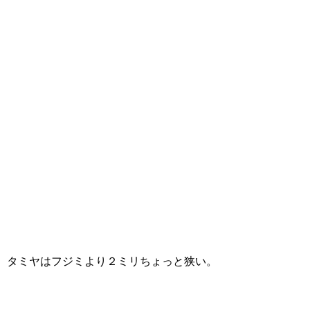
タミヤはフジミより２ミリちょっと狭い。