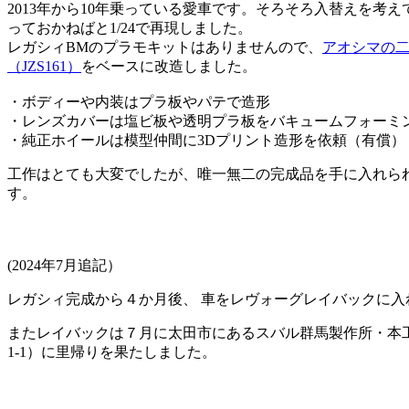
2013年から10年乗っている愛車です。そろそろ入替えを考
っておかねばと1/24で再現しました。
レガシィBMのプラモキットはありませんので、
アオシマの
（JZS161）
をベースに改造しました。
・ボディーや内装はプラ板やパテで造形
・レンズカバーは塩ビ板や透明プラ板をバキュームフォーミ
・純正ホイールは模型仲間に3Dプリント造形を依頼（有償）
工作はとても大変でしたが、唯一無二の完成品を手に入れら
す。
(2024年7月追記）
レガシィ完成から４か月後、 車をレヴォーグレイバックに入
またレイバックは７月に太田市にあるスバル群馬製作所・本
1-1）に里帰りを果たしました。