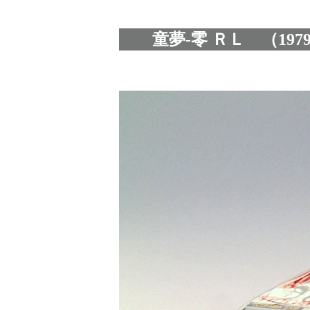
童夢-零 ＲＬ （197