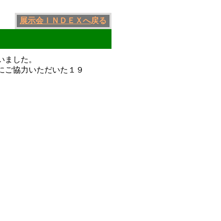
展示会ＩＮＤＥＸへ
戻る
いました。
にご協力いただいた１９